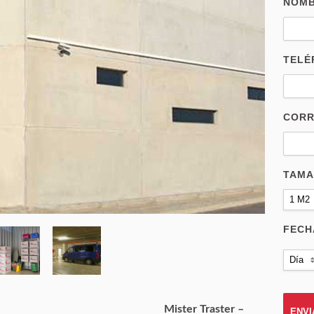
NOM
TELÉ
CORR
TAM
1 M2
FECH
Día
Mister Traster –