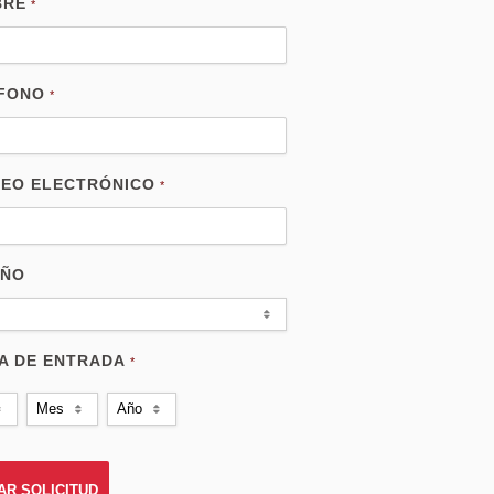
BRE
*
FONO
*
EO ELECTRÓNICO
*
AÑO
A DE ENTRADA
*
Mes
Año