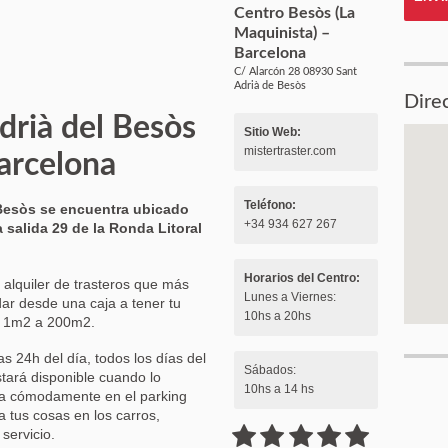
Centro Besòs (La
Maquinista) –
Barcelona
C/ Alarcón 28 08930 Sant
Adrià de Besòs
Dire
drià del Besòs
Sitio Web:
mistertraster.com
arcelona
Teléfono:
esòs se encuentra ubicado
+34 934 627 267
 salida 29 de la Ronda Litoral
Horarios del Centro:
e alquiler de trasteros que más
Lunes a Viernes:
ar desde una caja a tener tu
10hs a 20hs
de 1m2 a 200m2.
as 24h del día, todos los días del
Sábados:
stará disponible cuando lo
10hs a 14 hs
ca cómodamente en el parking
ta tus cosas en los carros,
 servicio.