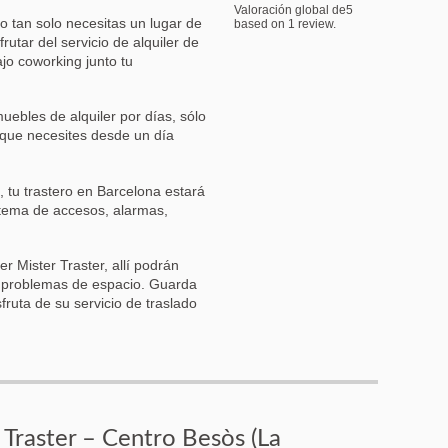
Valoración global de
5
o tan solo necesitas un lugar de
based on
1
review.
rutar del servicio de alquiler de
jo coworking junto tu
uebles de alquiler por días, sólo
o que necesites desde un día
 tu trastero en Barcelona estará
istema de accesos, alarmas,
ler Mister Traster, allí podrán
s problemas de espacio. Guarda
fruta de su servicio de traslado
Traster – Centro Besòs (La