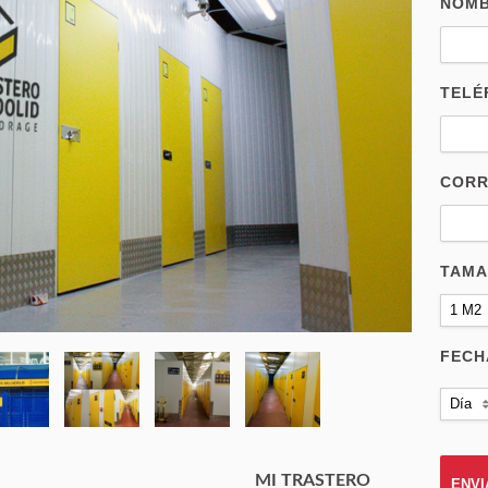
NOM
TELÉ
CORR
TAM
1 M2
FECH
Día
MI TRASTERO