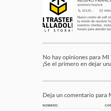
REGINO FRANC
ADMINISTRADOR
62120...
mitra
Nuevo centro de self st
la misión de resolver 
nuestros clientes, ins
horario para atender la
No hay opiniones para M
¡Se el primero en dejar un
Deja un comentario par
NOMBRE:
CO