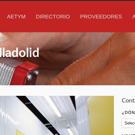
AETYM
DIRECTORIO
PROVEEDORES
lladolid
id
Cont
¿DÓN
Selec