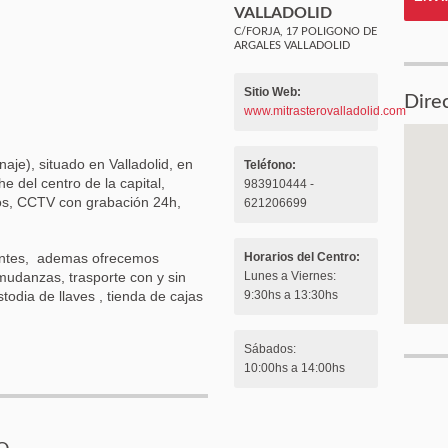
VALLADOLID
C/FORJA, 17 POLIGONO DE
ARGALES VALLADOLID
Sitio Web:
Dire
www.mitrasterovalladolid.com
aje), situado en Valladolid, en
Teléfono:
e del centro de la capital,
983910444 -
sos, CCTV con grabación 24h,
621206699
ientes, ademas ofrecemos
Horarios del Centro:
 mudanzas, trasporte con y sin
Lunes a Viernes:
todia de llaves , tienda de cajas
9:30hs a 13:30hs
Sábados:
10:00hs a 14:00hs