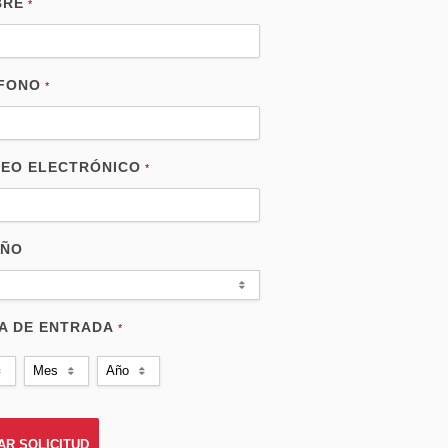
BRE
*
FONO
*
EO ELECTRÓNICO
*
AÑO
A DE ENTRADA
*
Mes
Año