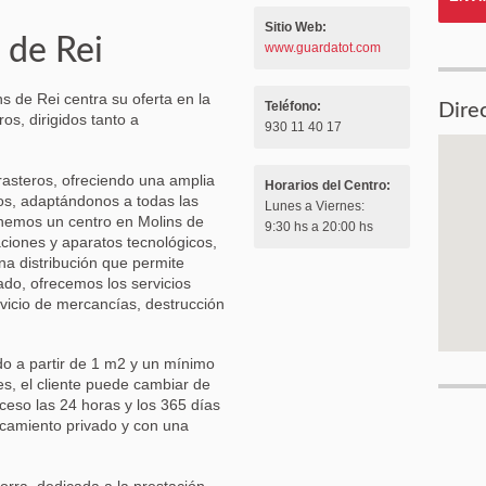
Sitio Web:
 de Rei
www.guardatot.com
 de Rei centra su oferta en la
Teléfono:
Dire
ros, dirigidos tanto a
930 11 40 17
trasteros, ofreciendo una amplia
Horarios del Centro:
os, adaptándonos a todas las
Lunes a Viernes:
enemos un centro en Molins de
9:30 hs a 20:00 hs
aciones y aparatos tecnológicos,
a distribución que permite
ado, ofrecemos los servicios
rvicio de mercancías, destrucción
do a partir de 1 m2 y un mínimo
s, el cliente puede cambiar de
ceso las 24 horas y los 365 días
camiento privado y con una
rra, dedicada a la prestación