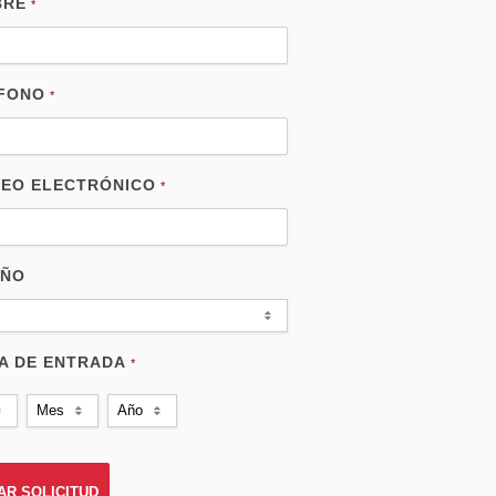
BRE
*
FONO
*
EO ELECTRÓNICO
*
AÑO
A DE ENTRADA
*
Mes
Año