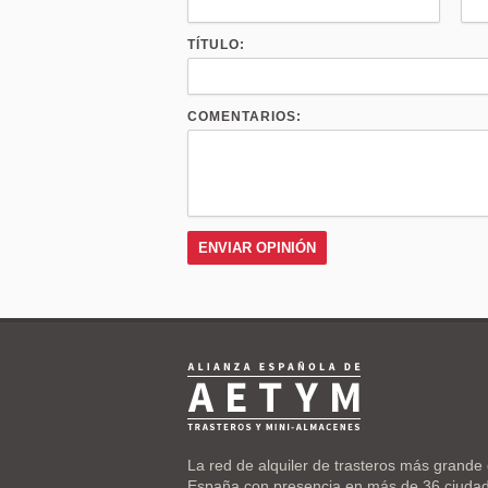
TÍTULO:
COMENTARIOS:
La red de alquiler de trasteros más grande
España con presencia en más de 36 ciuda