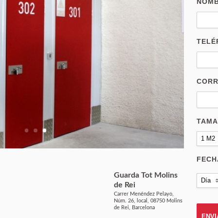
NOM
TELÉ
CORR
TAM
1 M2
FECH
Guarda Tot Molins
Día
de Rei
Carrer Menéndez Pelayo,
Núm. 26, local, 08750 Molins
de Rei, Barcelona